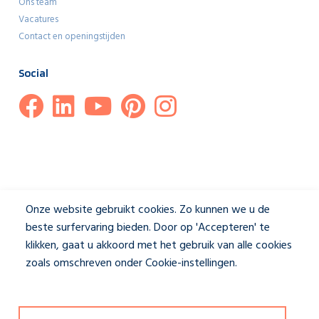
Ons team
Vacatures
Contact en openingstijden
Social
Onze website gebruikt cookies. Zo kunnen we u de
beste surfervaring bieden. Door op 'Accepteren' te
klikken, gaat u akkoord met het gebruik van alle cookies
zoals omschreven onder Cookie-instellingen.
Privacybeleid
Disclaimer & Privacybeleid
|
Cookie-instellingen