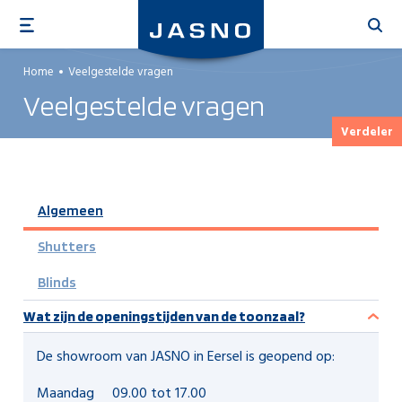
Overslaan
en
naar
Home
Veelgestelde vragen
de
Veelgestelde vragen
inhoud
gaan
Verdeler
Algemeen
Shutters
Blinds
Wat zijn de openingstijden van de toonzaal?
De showroom van JASNO in Eersel is geopend op:
Maandag 09.00 tot 17.00