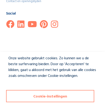
Contact en openingstijden
Social
Onze website gebruikt cookies. Zo kunnen we u de
beste surfervaring bieden. Door op 'Accepteren' te
klikken, gaat u akkoord met het gebruik van alle cookies
zoals omschreven onder Cookie-instellingen.
Privacybeleid
Disclaimer & Privacybeleid
|
Cookie-instellingen
Cookie-instellingen
Deze website wordt beschermd door reCAPTCHA en het