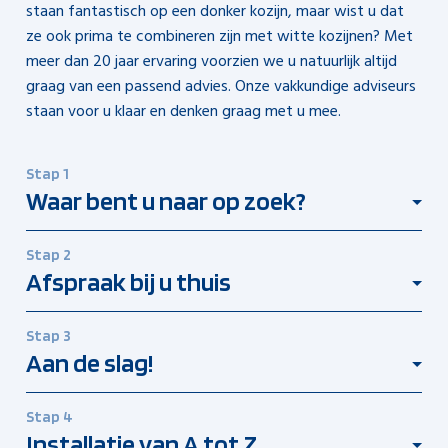
staan fantastisch op een donker kozijn, maar wist u dat
ze ook prima te combineren zijn met witte kozijnen? Met
meer dan 20 jaar ervaring voorzien we u natuurlijk altijd
graag van een passend advies. Onze vakkundige adviseurs
staan voor u klaar en denken graag met u mee.
Stap 1
Waar bent u naar op zoek?
Stuur ons een mail, bel of kom langs in onze
showroom
.
Stap 2
Een van onze specialisten vertelt u graag wat de
Afspraak bij u thuis
mogelijkheden zijn met onze producten en geeft u een
prijsindicatie. De koffie staat voor u klaar!
We komen graag bij u thuis om de ramen op te meten.
Stap 3
Onze inmeetadviseur bespreekt de precieze mogelijkheden
Aan de slag!
en montageopties voor uw ramen. Blij met de offerte? We
kunnen de opdracht direct na uw akkoord in productie
Omdat we snel kunnen schakelen, is het mogelijk om uw
nemen.
Stap 4
opdracht meteen in productie te nemen. Alle producten
Installatie van A tot Z