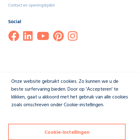
Contact en openingstijden
Social
Onze website gebruikt cookies. Zo kunnen we u de
beste surfervaring bieden. Door op 'Accepteren' te
klikken, gaat u akkoord met het gebruik van alle cookies
zoals omschreven onder Cookie-instellingen.
Privacybeleid
Disclaimer & Privacybeleid
|
Cookie-instellingen
Cookie-instellingen
Deze website wordt beschermd door reCAPTCHA en het