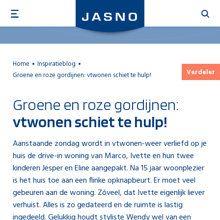
Overslaan
en
naar
de
inhoud
Home
Inspiratieblog
gaan
Verdeler
Groene en roze gordijnen: vtwonen schiet te hulp!
Groene en roze gordijnen:
vtwonen schiet te hulp!
Aanstaande zondag wordt in vtwonen-weer verliefd op je
huis de drive-in woning van Marco, Ivette en hun twee
kinderen Jesper en Eline aangepakt. Na 15 jaar woonplezier
is het huis toe aan een flinke opknapbeurt. Er moet veel
gebeuren aan de woning. Zóveel, dat Ivette eigenlijk liever
verhuist. Alles is zo gedateerd en de ruimte is lastig
ingedeeld. Gelukkig houdt styliste Wendy wel van een