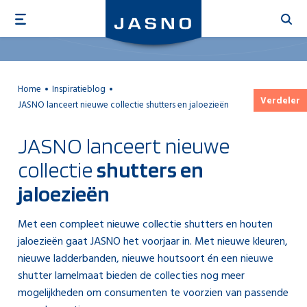
Overslaan
en
naar
de
inhoud
Home
Inspiratieblog
gaan
Verdeler
JASNO lanceert nieuwe collectie shutters en jaloezieën
JASNO lanceert nieuwe
collectie
shutters en
jaloezieën
Met een compleet nieuwe collectie shutters en houten
jaloezieën gaat JASNO het voorjaar in. Met nieuwe kleuren,
nieuwe ladderbanden, nieuwe houtsoort én een nieuwe
shutter lamelmaat bieden de collecties nog meer
mogelijkheden om consumenten te voorzien van passende