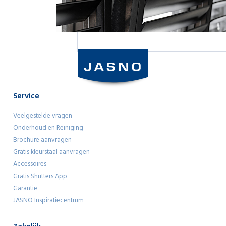
Service
Veelgestelde vragen
Onderhoud en Reiniging
Brochure aanvragen
Gratis kleurstaal aanvragen
Accessoires
Gratis Shutters App
Garantie
JASNO Inspiratiecentrum