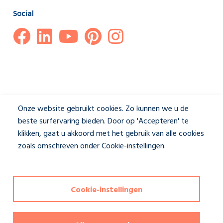
Social
Onze website gebruikt cookies. Zo kunnen we u de
beste surfervaring bieden. Door op 'Accepteren' te
klikken, gaat u akkoord met het gebruik van alle cookies
zoals omschreven onder Cookie-instellingen.
Privacybeleid
Disclaimer & Privacybeleid
|
Cookie-instellingen
Cookie-instellingen
Deze website wordt beschermd door reCAPTCHA en het
privacybeleid
en de
servicevoorwaarden
van Google zijn van
toepassing. Copyrights reserved Jasno shutters