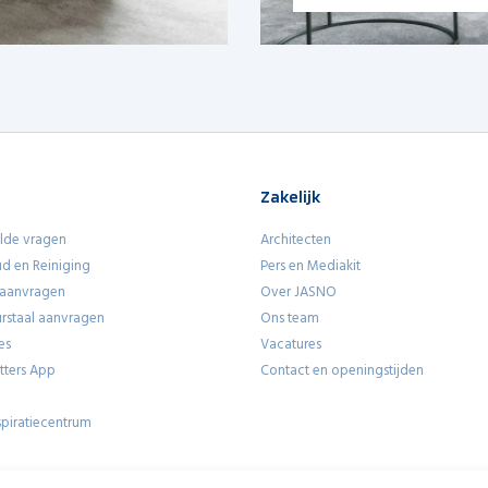
Lees meer
Zakelijk
lde vragen
Architecten
d en Reiniging
Pers en Mediakit
 aanvragen
Over JASNO
eurstaal aanvragen
Ons team
es
Vacatures
utters App
Contact en openingstijden
piratiecentrum