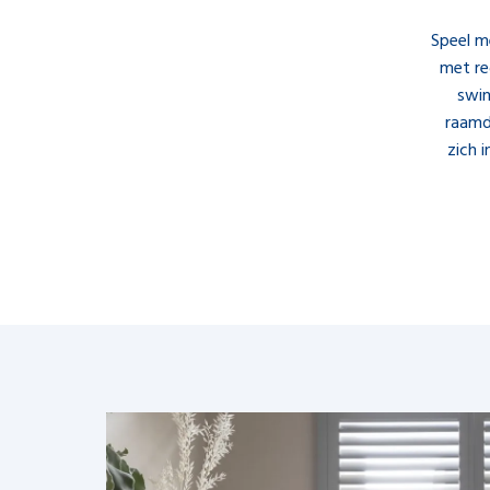
Speel me
met reg
swin
raamd
zich 