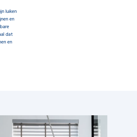
jn luiken
ijnen en
lbare
al dat
nen en