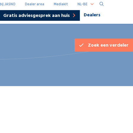
NL-BE
bij JASNO
Dealer area
Mediakit
Dealers
Gratis adviesgesprek aan huis
Hoofdna
DE
Zoek een
verdeler