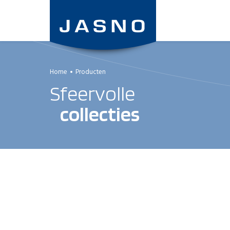
Overslaan
en
naar
de
inhoud
gaan
Home
Producten
Sfeervolle
collecties