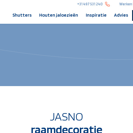
+31 497 531 240
Werken 
Shutters
Houten jaloezieën
Inspiratie
Advies
JASNO
raamdecoratie