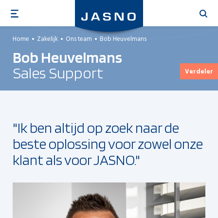
Overslaan
en
naar
Home
Zakelijk
Ons team
Bob Heuvelmans
de
Bob Heuvelmans
inhoud
gaan
Sales Support
Verdeler
"Ik ben altijd op zoek naar de
beste oplossing voor zowel onze
klant als voor JASNO."