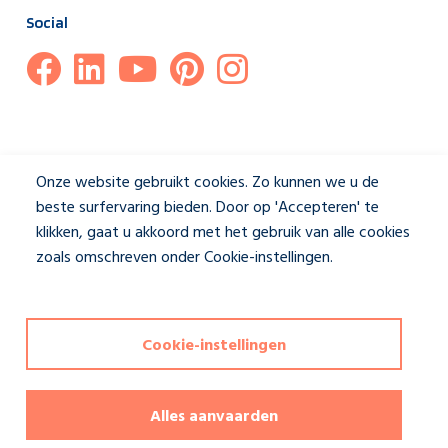
Social
Onze website gebruikt cookies. Zo kunnen we u de
beste surfervaring bieden. Door op 'Accepteren' te
klikken, gaat u akkoord met het gebruik van alle cookies
zoals omschreven onder Cookie-instellingen.
Privacybeleid
Cookie-instellingen
Disclaimer & Privacybeleid
|
Cookie-instellingen
Deze website wordt beschermd door reCAPTCHA en het
Alles aanvaarden
privacybeleid
en de
servicevoorwaarden
van Google zijn van
toepassing. Copyrights reserved Jasno shutters