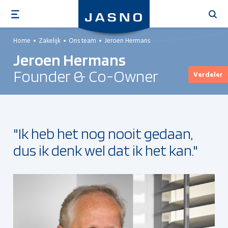
Overslaan
en
naar
Home
Zakelijk
Ons team
Jeroen Hermans
de
Jeroen Hermans
inhoud
gaan
Founder & Co-Owner
Verdeler
"Ik heb het nog nooit gedaan,
dus ik denk wel dat ik het kan."