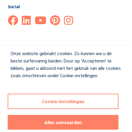
Social
Onze website gebruikt cookies. Zo kunnen we u de
beste surfervaring bieden. Door op 'Accepteren' te
klikken, gaat u akkoord met het gebruik van alle cookies
zoals omschreven onder Cookie-instellingen.
Privacybeleid
Cookie-instellingen
Disclaimer & Privacybeleid
|
Cookie-instellingen
Deze website wordt beschermd door reCAPTCHA en het
Alles aanvaarden
privacybeleid
en de
servicevoorwaarden
van Google zijn van
toepassing. Copyrights reserved Jasno shutters