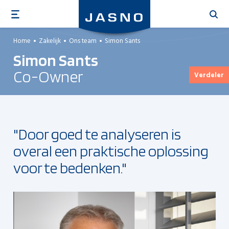
Overslaan
en
naar
Home
Zakelijk
Ons team
Simon Sants
de
Simon Sants
inhoud
gaan
Co-Owner
Verdeler
"Door goed te analyseren is
overal een praktische oplossing
voor te bedenken."