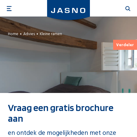
Overslaan
en
naar
de
inhoud
Home
Advies
Kleine ramen
gaan
Verdeler
Vraag een gratis brochure
aan
en ontdek de mogelijkheden met onze