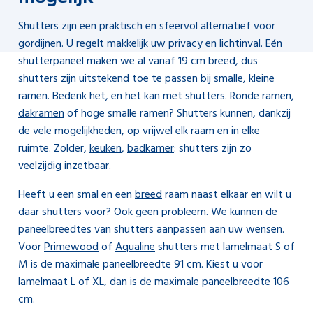
Shutters zijn een praktisch en sfeervol alternatief voor
gordijnen. U regelt makkelijk uw privacy en lichtinval. Eén
shutterpaneel maken we al vanaf 19 cm breed, dus
shutters zijn uitstekend toe te passen bij smalle, kleine
ramen. Bedenk het, en het kan met shutters. Ronde ramen,
dakramen
of hoge smalle ramen? Shutters kunnen, dankzij
de vele mogelijkheden, op vrijwel elk raam en in elke
ruimte. Zolder,
keuken
,
badkamer
: shutters zijn zo
veelzijdig inzetbaar.
Heeft u een smal en een
breed
raam naast elkaar en wilt u
daar shutters voor? Ook geen probleem. We kunnen de
paneelbreedtes van shutters aanpassen aan uw wensen.
Voor
Primewood
of
Aqualine
shutters met lamelmaat S of
M is de maximale paneelbreedte 91 cm. Kiest u voor
lamelmaat L of XL, dan is de maximale paneelbreedte 106
cm.